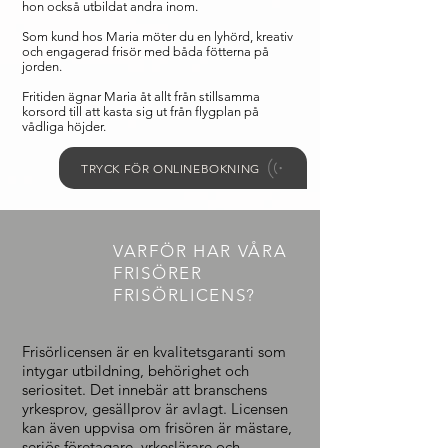
hon också utbildat andra inom.
Som kund hos Maria möter du en lyhörd, kreativ
och engagerad frisör med båda fötterna på
jorden.
Fritiden ägnar Maria åt allt från stillsamma
korsord
till att kasta
sig ut från flygplan på
vådliga
höjder.
TRYCK FÖR ONLINEBOKNING
VARFÖR HAR VÅRA
FRISÖRER
FRISÖRLICENS?
Frisörlicensen är en kvalitetsgaranti som
intygar utbildning, behörighet och
seriositet. Det innebär att branschens
yrkesprov, gesällprov är avlagt. Licensen
kan även uppvisa om frisören är mästare,
seriös företagare, yrkeslärare och