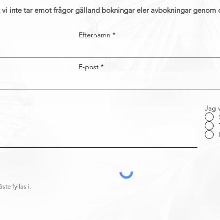
 vi inte tar emot frågor gälland bokningar eler avbokningar genom d
Efternamn
E-post
Jag v
ste fyllas i.