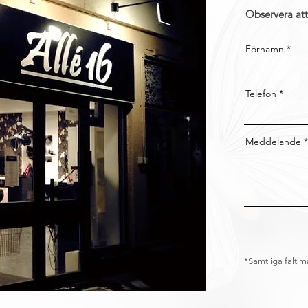
Observera att
Förnamn
Telefon
Meddelande
*Samtliga fält må