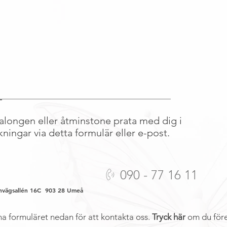
S
i salongen eller åtminstone prata med dig i
kningar via detta formulär eller e-post.
090 - 77 16 11
nvägsallén 16C 903 28 Umeå​
a formuläret nedan för att kontakta oss.
Tryck här
om du
för